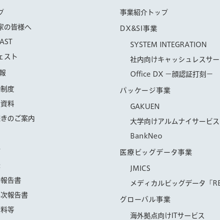
プ
事業紹介トップ
家の皆様へ
DX&SI事業
AST
SYSTEM INTEGRATION
ェスト
社内向けキャッシュレスサー
報
Office DX −顔認証打刻−
待制度
パッケージ事業
会資料
GAKUEN
続きのご案内
大学向けアルムナイサービス「
BankNeo
信
医療ビッグデータ事業
示
JMICS
券報告書
メディカルビッグデータ「RE
年次報告書
グローバル事業
資料等
海外拠点向けITサービス