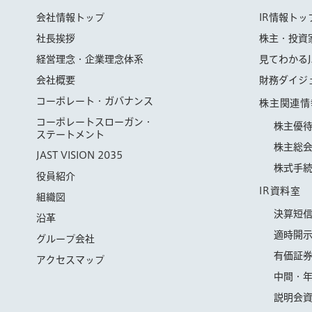
会社情報トップ
IR情報トッ
社長挨拶
株主・投資
経営理念・企業理念体系
見てわかるJ
会社概要
財務ダイジ
コーポレート・ガバナンス
株主関連情
コーポレートスローガン・
株主優
ステートメント
株主総
JAST VISION 2035
株式手
役員紹介
IR資料室
組織図
決算短
沿革
適時開
グループ会社
有価証
アクセスマップ
中間・
説明会