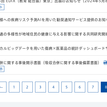
5回 EDIX（教育 総合展）東京」出展のお知らせ（2024年5月
ト
様への疾病リスク予測AIを用いた勧奨通知サービス提供のお知
通の多様性が地域住民の健康に与える影響に関する共同研究開
カルビッグデータを用いた傷病×医薬品の統計ダッシュボード
併に関する事後開示書面（吸収合併に関する事後備置書面）
示
1
2
3
4
5
6
7