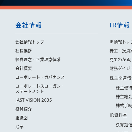
会社情報
IR情報
会社情報トップ
IR情報トッ
社長挨拶
株主・投資
経営理念・企業理念体系
見てわかるJ
会社概要
財務ダイジ
コーポレート・ガバナンス
株主関連情
コーポレートスローガン・
株主優
ステートメント
株主総
JAST VISION 2035
株式手
役員紹介
IR資料室
組織図
決算短
沿革