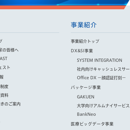
事業紹介
プ
事業紹介トップ
家の皆様へ
DX&SI事業
AST
SYSTEM INTEGRATION
ェスト
社内向けキャッシュレスサー
報
Office DX −顔認証打刻−
待制度
パッケージ事業
会資料
GAKUEN
続きのご案内
大学向けアルムナイサービス「
BankNeo
信
医療ビッグデータ事業