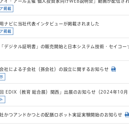
アイ・アール主催 個人投資家向けWEB説明会」動画が配信さ
ア掲載
用ナビに当社代表インタビューが掲載されました
ア掲載
「デジタル証明書」の販売開始と日本システム技術・セイコー
会社による子会社（孫会社）の設立に関するお知らせ
示
回 EDIX（教育 総合展）関西」出展のお知らせ（2024年10
ト
社かつアンドかつとの配膳ロボット実証実験開始のお知らせ