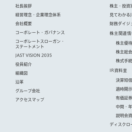
社長挨拶
株主・投資
経営理念・企業理念体系
見てわかるJ
会社概要
財務ダイジ
コーポレート・ガバナンス
株主関連情
コーポレートスローガン・
株主優
ステートメント
株主総
JAST VISION 2035
株式手
役員紹介
IR資料室
組織図
決算短
沿革
適時開
グループ会社
有価証
アクセスマップ
中間・
説明会
ディスクロ