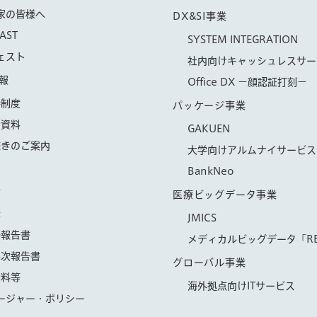
家の皆様へ
DX&SI事業
AST
SYSTEM INTEGRATION
ェスト
社内向けキャッシュレスサー
報
Office DX −顔認証打刻−
待制度
パッケージ事業
会資料
GAKUEN
続きのご案内
大学向けアルムナイサービス「
BankNeo
信
医療ビッグデータ事業
示
JMICS
券報告書
メディカルビッグデータ「RE
年次報告書
グローバル事業
資料等
海外拠点向けITサービス
ージャー・ポリシー