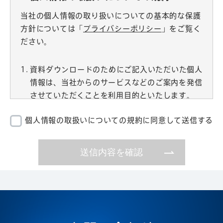
当社の個人情報の取り扱いについての基本的な保護
方針については「
プライバシーポリシー
」をご覧く
ださい。
資料ダウンロードのためにご記入いただいた個人
情報は、当社からのサービスなどのご案内を発信
させていただくことを利用目的といたします。
個人情報は当社担当者以外が取り扱うことはあり
個人情報の取扱いについての規約に同意して送信する
同意
ません。第三者に勝手に提供することおよび委託
することもございません。
ご提出いただく個人情報は通信の暗号化、利用者
の制限、書類の施錠保管など、セキュリティに万
全を期しております。
お問い合わせにおいて、個人情報の記入は任意で
すが、必須項目に該当している個人情報が正しく