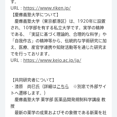
す。
URL：
https://www.riken.jp/
【慶應義塾大学について】
慶應義塾大学（東京都港区）は、1920年に設置
され、10学部を有する私立大学です。実学の精神
である、「実証に基づく理論的、合理的な科学」や
「自我作古」の精神等から、伝統的な学術研究に加
え、医療、産官学連携や知財活動等を通じた研究ま
でを行っております。
URL：
https://www.keio.ac.jp/ja/
【共同研究者について】
・漆原 尚巳氏（詳細は
こちら
※別窓で外部サイ
トへ遷移します。）
慶應義塾大学 薬学部 医薬品開発規制科学講座 教
授
最新の薬学の成果およびその象徴である新薬を社