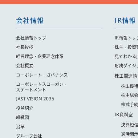
会社情報
IR情報
会社情報トップ
IR情報トッ
社長挨拶
株主・投資
経営理念・企業理念体系
見てわかるJ
会社概要
財務ダイジ
コーポレート・ガバナンス
株主関連情
コーポレートスローガン・
株主優
ステートメント
株主総
JAST VISION 2035
株式手
役員紹介
IR資料室
組織図
決算短
沿革
適時開
グループ会社