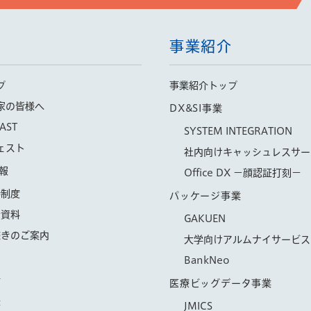
事業紹介
プ
事業紹介トップ
家の皆様へ
DX&SI事業
AST
SYSTEM INTEGRATION
ェスト
社内向けキャッシュレスサー
報
Office DX −顔認証打刻−
待制度
パッケージ事業
会資料
GAKUEN
続きのご案内
大学向けアルムナイサービス「
BankNeo
信
医療ビッグデータ事業
示
JMICS